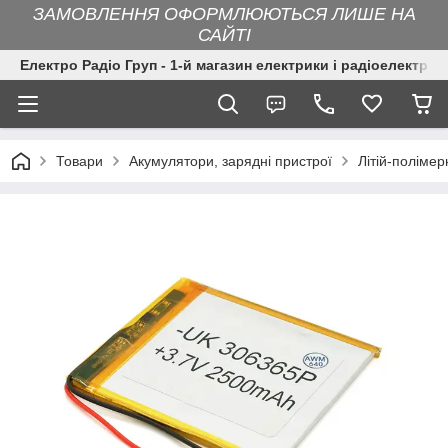
ЗАМОВЛЕННЯ ОФОРМЛЮЮТЬСЯ ЛИШЕ НА
САЙТІ
Електро Радіо Груп - 1-й магазин електрики і радіоелектрон
Товари
Акумулятори, зарядні пристрої
Літій-поліме