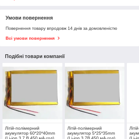
Умови повернення
Повернення товару впродовж 14 днів за домовленістю
Всі умови повернення
Подібні товари компанії
Літій-полімерний
Літій-полімерний
Літі
акумулятор 60*20*40mm
акумулятор 5*25*35mm
аку
(Li-ion 3.7 В 450 мА·год)
(Li-ion 3.7В 450 мА·год)
(Li-