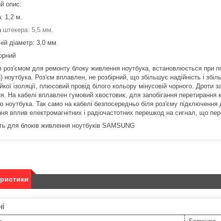
й опис:
: 1,2 м.
а
штекера: 5,5 мм
.
ій діаметр: 3,0 мм
чорний
з роз'ємом для ремонту блоку живлення ноутбука, встановлюється при п
) ноутбука. Роз'єм вплавлен, не розбірний, що збільшує надійність і збіл
ійкої ізоляції, плюсовий провід білого кольору мінусовій чорного. Дрот
я. На кабелі вплавлен гумовий хвостовик, для запобігання перетирання к
ю ноутбука. Так само на кабелі безпосередньо біля роз'єму підключення
ня вплив електромагнітних і радіочастотних перешкод на сигнал, що пе
ть для блоків живлення ноутбуків SAMSUNG
еристики
ні