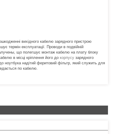
ошкодженні вихідного кабелю зарядного пристрою
ьшує термін експлуатації. Проводи в подвійній
и залучены, що полегшує монтаж кабелю на плату блоку
абелю в місці кріплення його до
корпусу
зарядного
 до ноутбука надітий феритовий фільтр, який служить для
редається по кабелю.