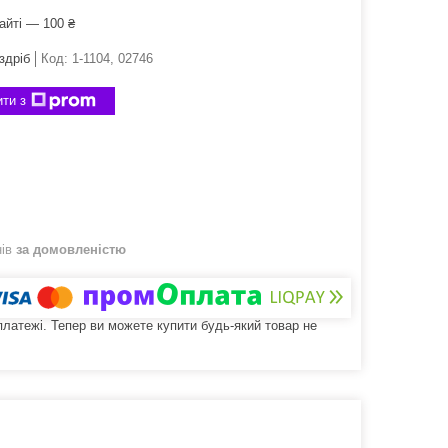
айті — 100 ₴
здріб
Код:
1-1104, 02746
ти з
нів
за домовленістю
 платежі. Тепер ви можете купити будь-який товар не