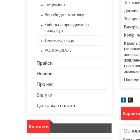
Технічни
Інструмент
Довжина
Вироби для монтажу
Товщин
Кабельно-провідникова
Внутрішн
продукція
Колір: 
Телекомунікації
Кабель 
(зарядки
РОЗПРОДАЖ
зносост
живленн
Прайси
пристро
зменшен
Новини
Підходи
Про нас
Відгуки
Доставка і оплата
Характ
Контакти
Основ