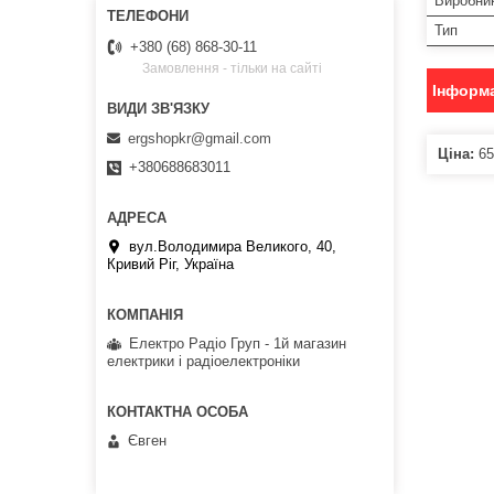
Виробни
Тип
+380 (68) 868-30-11
Замовлення - тільки на сайті
Інформа
ergshopkr@gmail.com
Ціна:
65
+380688683011
вул.Володимира Великого, 40,
Кривий Ріг, Україна
Електро Радіо Груп - 1й магазин
електрики і радіоелектроніки
Євген