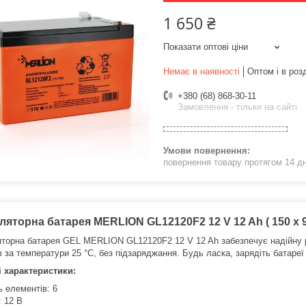
1 650 ₴
Показати оптові ціни
Немає в наявності
Оптом і в роз
+380 (68) 868-30-11
Замовлення - тільки на сайті
повернення товару протягом 14 д
яторна батарея MERLION GL12120F2 12 V 12 Ah ( 150 x 98 
торна батарея GEL MERLION GL12120F2 12 V 12 Ah забезпечує надійну р
в за температури 25 °C, без підзаряджання. Будь ласка, зарядіть батаре
і характеристики:
ь елементів: 6
: 12 В