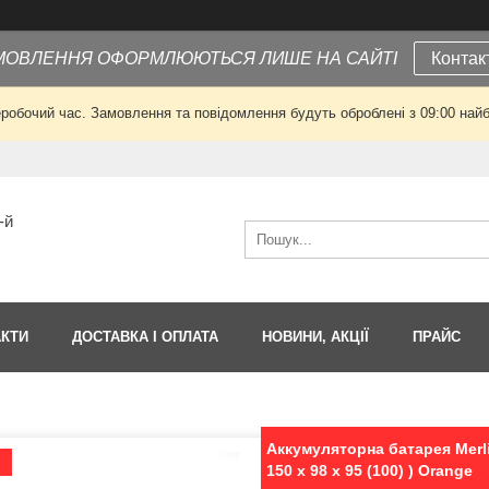
МОВЛЕННЯ ОФОРМЛЮЮТЬСЯ ЛИШЕ НА САЙТІ
Контак
еробочий час. Замовлення та повідомлення будуть оброблені з 09:00 найб
-й
АКТИ
ДОСТАВКА І ОПЛАТА
НОВИНИ, АКЦІЇ
ПРАЙС
Аккумуляторна батарея Merli
Я
150 x 98 x 95 (100) ) Orange