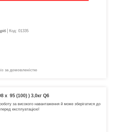
дріб
Код:
01335
нів
за домовленістю
x 95 (100) ) 3,0кг Q6
оботу за високого навантаження й може зберігатися до
ї перед експлуатацією!