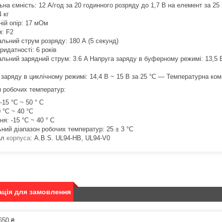
на ємність: 12 A/год за 20 годинного розряду до 1,7 В на елемент за 25
4 кг
ній опір: 17 мОм
м: F2
льний струм розряду: 180 А (5 секунд)
ридатності: 6 років
льний зарядний струм: 3.6 A Напруга заряду в буферному режимі: 13,5 В
заряду в циклічному режимі: 14,4 В ~ 15 В за 25 °C — Температурна комп
н робочих температур:
-15 °C ~ 50 ° C
 °C ~ 40 °C
ня: -15 °C ~ 40 ° C
ний діапазон робочих температур: 25 ± 3 °C
ал
корпуса
: A.В.S. UL94-HB, UL94-V0
ція для замовлення
650 ₴