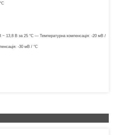
 °C
 ~ 13,8 В за 25 °C — Температурна компенсація: -20 мВ /
енсація: -30 мВ / °C