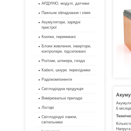
АРДУІНО, модулі, датчики
Паяльне обладнання і хімія
Акумулятори, зарядні
пристрої
Кнопки, перемикачі
Блоки живлення, інвертори,
контролери, підсилювачі
Роз'єми, штекера, гнізда
Кабелі, шнури. перехідники
Радіокомпоненти
Світлодіодна продукція
Акумул
Вимірювальні прилади
Акумуля
Ліхтарі
6 місяці
Технічн
Світлодіодні лампи,
світильники
Кількіст
Напруга