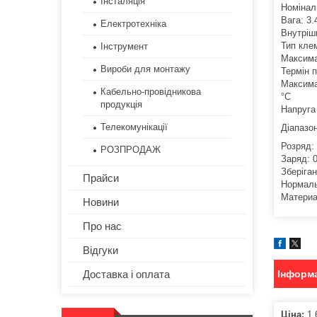
Інсталяція
Номіналь
Вага: 3.
Електротехніка
Внутріш
Тип кле
Інструмент
Максима
Вироби для монтажу
Термін п
Максима
Кабельно-провідникова
°C
продукція
Напруга 
Телекомунікації
Діапазо
Розряд: 
РОЗПРОДАЖ
Заряд: 0
Зберіган
Прайси
Нормаль
Матери
Новини
Про нас
Відгуки
Інформа
Доставка і оплата
Ціна:
1 