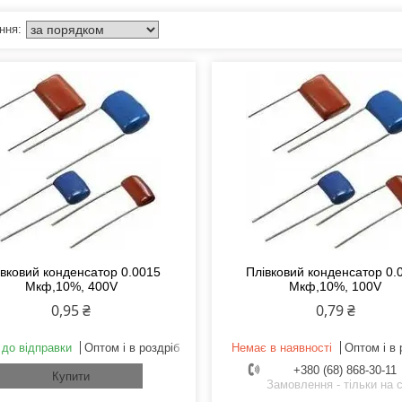
івковий конденсатор 0.0015
Плівковий конденсатор 0.
Мкф,10%, 400V
Мкф,10%, 100V
0,95 ₴
0,79 ₴
 до відправки
Оптом і в роздріб
Немає в наявності
Оптом і в 
+380 (68) 868-30-11
Купити
Замовлення - тільки на с