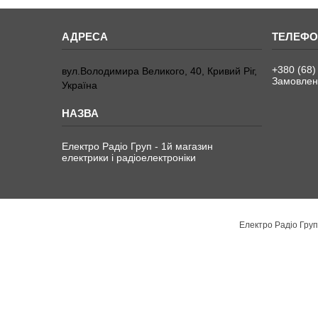
+380 (68)
вул.Володимира Великого, 40, Кривий Ріг,
Замовленн
Україна
Електро Радіо Груп - 1й магазин
електрики і радіоелектроніки