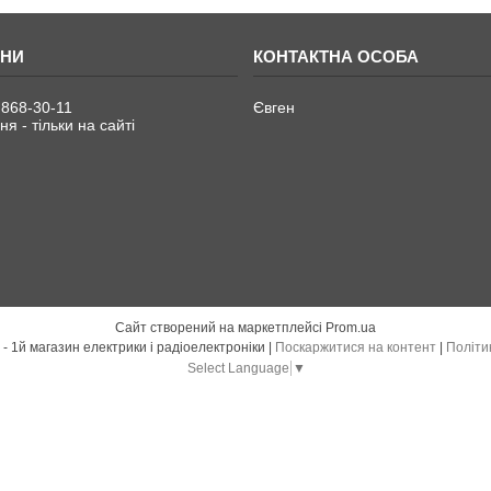
 868-30-11
Євген
я - тільки на сайті
Сайт створений на маркетплейсі
Prom.ua
Електро Радіо Груп - 1й магазин електрики і радіоелектроніки |
Поскаржитися на контент
|
Політи
Select Language
▼