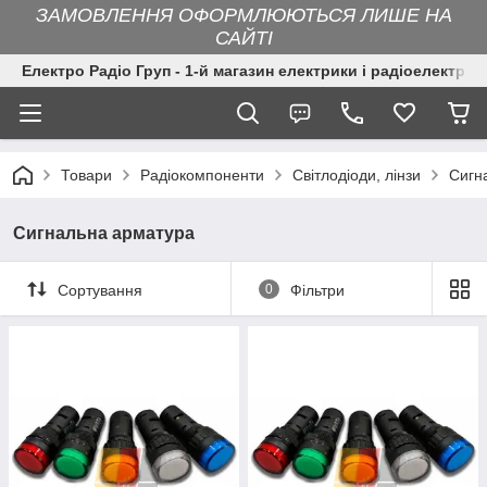
ЗАМОВЛЕННЯ ОФОРМЛЮЮТЬСЯ ЛИШЕ НА
САЙТІ
Електро Радіо Груп - 1-й магазин електрики і радіоелектрон
Товари
Радіокомпоненти
Світлодіоди, лінзи
Сигн
Сигнальна арматура
Сортування
0
Фільтри