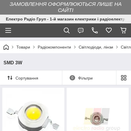
ЗАМОВЛЕННЯ ОФОРМЛЮЮТЬСЯ ЛИШЕ НА
САЙТІ
Електро Радіо Груп - 1-й магазин електрики і радіоелектрон
Товари
Радіокомпоненти
Світлодіоди, лінзи
Світ
SMD 3W
Сортування
0
Фільтри