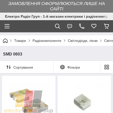
ЗАМОВЛЕННЯ ОФОРМЛЮЮТЬСЯ ЛИШЕ НА
САЙТІ
Електро Радіо Груп - 1-й магазин електрики і радіоелектрон
Товари
Радіокомпоненти
Світлодіоди, лінзи
Світ
SMD 0603
Сортування
0
Фільтри