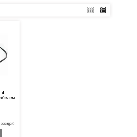
, 4
 кабелем
 роздріб