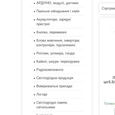
АРДУІНО, модулі, датчики
Паяльне обладнання і хімія
Акумулятори, зарядні
пристрої
Кнопки, перемикачі
Блоки живлення, інвертори,
контролери, підсилювачі
Роз'єми, штекера, гнізда
Кабелі, шнури. перехідники
Радіокомпоненти
П
Світлодіодна продукція
шт.5,5
Вимірювальні прилади
Ліхтарі
Світлодіодні лампи,
Готово
світильники