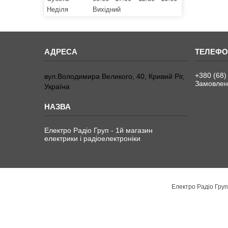
Неділя
Вихідний
+380 (68)
вул.Володимира Великого, 40, Кривий Ріг,
Замовленн
Україна
Електро Радіо Груп - 1й магазин
електрики і радіоелектроніки