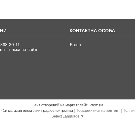
 868-30-11
Євген
я - тільки на сайті
Сайт створений на маркетплейсі
Prom.ua
Електро Радіо Груп - 1й магазин електрики і радіоелектроніки |
Поскаржитися на контент
|
Політи
Select Language
▼