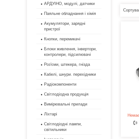
АРДУІНО, модулі, датчики
Паяльне обладнання і хімія
Акумулятори, зарядні
пристрої
Кнопки, перемикачі
Блоки живлення, інвертори,
контролери, підсилювачі
Роз'єми, штекера, гнізда
Кабелі, шнури. перехідники
Радіокомпоненти
Світлодіодна продукція
Вимірювальні прилади
Ліхтарі
Немає
Світлодіодні лампи,
світильники