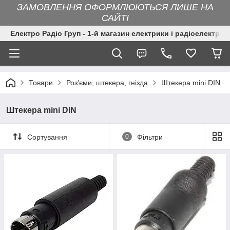
ЗАМОВЛЕННЯ ОФОРМЛЮЮТЬСЯ ЛИШЕ НА
САЙТІ
Електро Радіо Груп - 1-й магазин електрики і радіоелектрон
Товари
Роз'єми, штекера, гнізда
Штекера mini DIN
Штекера mini DIN
Сортування
0
Фільтри