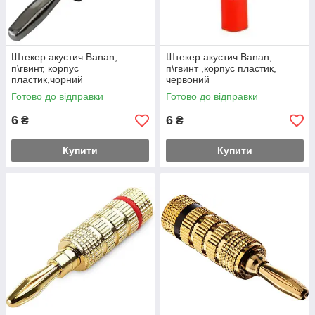
Штекер акустич.Banan,
Штекер акустич.Banan,
п\гвинт, корпус
п\гвинт ,корпус пластик,
пластик,чорний
червоний
Готово до відправки
Готово до відправки
6
6
₴
₴
Купити
Купити