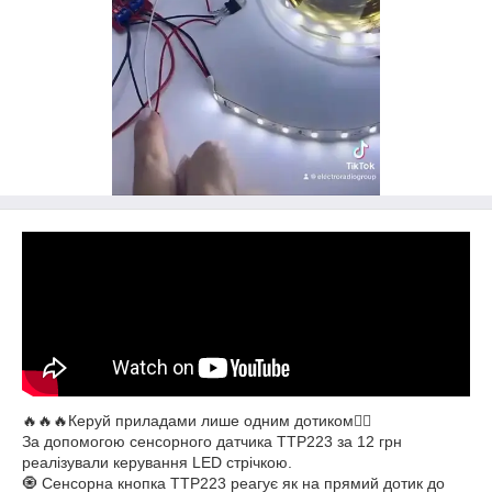
🔥🔥🔥Керуй приладами лише одним дотиком👉🏻
За допомогою сенсорного датчика TTP223 за 12 грн
реалізували керування LED стрічкою.
🧿 Сенсорна кнопка ТТР223 реагує як на прямий дотик до