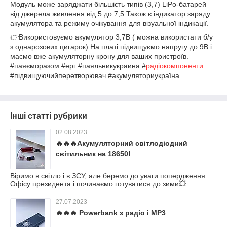
Модуль може заряджати більшість типів (3,7) LiPo-батарей
від джерела живлення від 5 до 7,5 Також є індикатор заряду
акумулятора та режиму очікування для візуальної індикації.
👉Використовуємо акумулятор 3,7В ( можна використати б/у
з однарозових цигарок) На платі підвищуємо напругу до 9В і
маємо вже акумуляторну крону для ваших пристроїв.
#паяєморазом #ерг #паяльникукраина #
радіокомпоненти
#підвищуючийперетворювач #акумуляториукраїна
Інші статті рубрики
02.08.2023
🔥🔥🔥Акумуляторний світлодіодний
світильник на 18650!
Віримо в світло і в ЗСУ, але беремо до уваги попердження
Офісу президента і починаємо готуватися до зими💥
27.07.2023
🔥🔥🔥 Powerbank з радіо і MP3