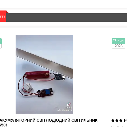
тті
.
27 лип.
2023
🔥АКУМУЛЯТОРНИЙ СВІТЛОДІОДНИЙ СВІТИЛЬНИК
🔥🔥🔥 
650!