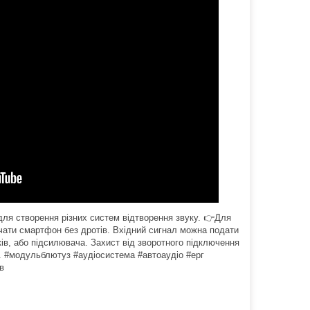
я створення різних систем відтворення звуку. 👉Для
ючати смартфон без дротів. Вхідний сигнал можна подати
ків, або підсилювача. Захист від зворотного підключення
у. #модульблютуз #аудіосистема #автоаудіо #ерг
в