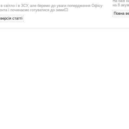
На базі 
на 8 аку
 в світло і в ЗСУ, але беремо до уваги попердження Офісу
ента і починаємо готуватися до зими💥
Повна ве
версія статті