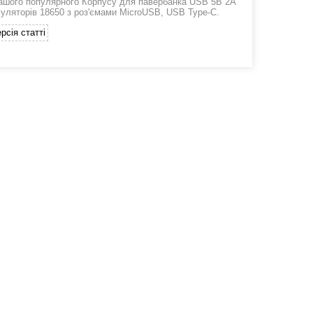
нашого популярного Корпусу для павербанка USB 5В 2А
муляторів 18650 з роз'ємами MicroUSB, USB Type-C.
рсія статті