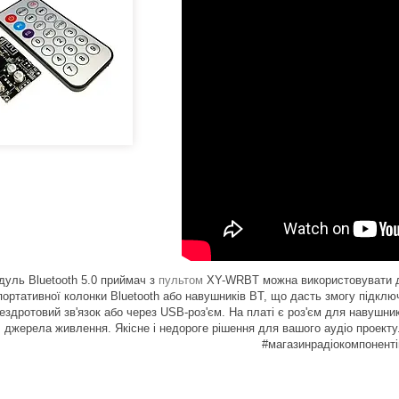
уль Bluetooth 5.0 приймач з
пультом
XY-WRBT можна використовувати дл
 портативної колонки Bluetooth або навушників BT, що дасть змогу підкл
ездротовий зв'язок або через USB-роз'єм. На платі є роз'єм для навушни
джерела живлення. Якісне і недороге рішення для вашого аудіо проект
#магазинрадіокомпоненті