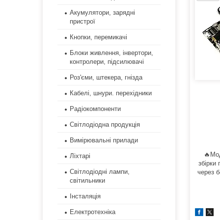
Акумулятори, зарядні
пристрої
Кнопки, перемикачі
Блоки живлення, інвертори,
контролери, підсилювачі
Роз'єми, штекера, гнізда
Кабелі, шнури. перехідники
Радіокомпоненти
Світлодіодна продукція
Вимірювальні прилади
🔥Мод
Ліхтарі
збірки
Світлодіодні лампи,
через б
світильники
Інсталяція
Електротехніка