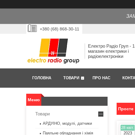
ЗА
+380 (68) 868-30-11
Електро Радіо Груп - 1
магазин електрики і
радіоелектроніки
ГОЛОВНА
ТОВАРИ
ПРО НАС
КОНТ
Просте 
Товари
АРДУІНО, модулі, датчики
28 квіт.
Паяльне обладнання і хімія
2023