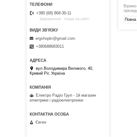
Віримо
презид
+380 (68) 868-30-11
Замовлення - тільки на сайті
Повна 
ergshopkr@gmail.com
+380688683011
вул.Володимира Великого, 40,
Кривий Ріг, Україна
Електро Радіо Груп - 1й магазин
електрики і радіоелектроніки
Євген